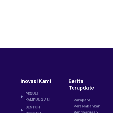
Inovasi Kami
Berita
Terupdate
PEDULI
KAMPUNG ASI
Parepare
Persembahkan
SENTUH
Penghargaan