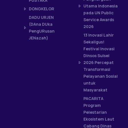
PUSTAKA
Utama Indonesia
DONGKELOR
pada UN Public
DADU URJEN
Service Awards
(DAna DUka
2026
PengURusan
13 Inovasi Lahir
JENazah)
Sekaligus!
Festival Inovasi
Dinsos Sulsel
2026 Percepat
Transformasi
Pelayanan Sosial
untuk
Masyarakat
PACARITA
Program
Pelestarian
Ekosistem Laut
Cabang Dinas