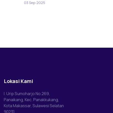
03 Sep 2025
Lokasi Kami
l. Urip Sumoharjo No.269,
Panaikang, Kec. Panakkukang,
Kota Makassar, Sulawesi Selatan
90231